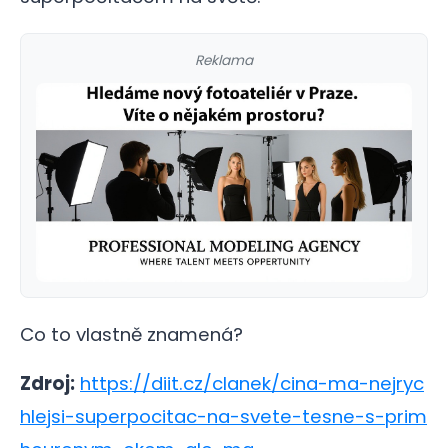
Reklama
Co to vlastně znamená?
Zdroj:
https://diit.cz/clanek/cina-ma-nejryc
hlejsi-superpocitac-na-svete-tesne-s-prim