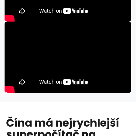
Čína má nejrychlejší
superpočítač na