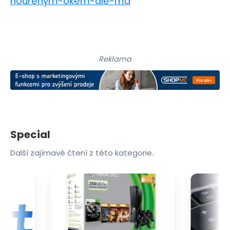
hourenym-okem-ale-ma
Reklama
Special
Další zajímavé čtení z této kategorie.