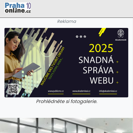
Reklama
Prohlédněte si fotogalerie.
galerie: cviky
galerie: cviky