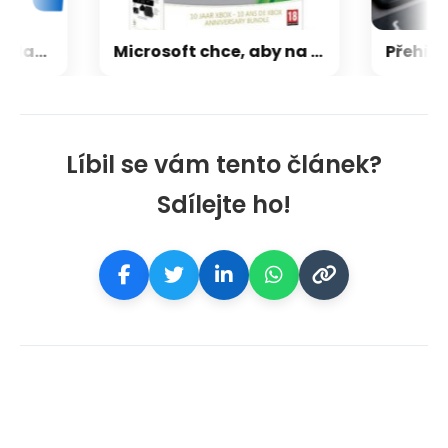
CXMT odmítla požadavky Applu, nenechá si diktovat ceny
Microsoft chce, aby na Xbox Helix běhaly všechny hry, které kdy vyšly pro Xbox
Líbil se vám tento článek?
Sdílejte ho!