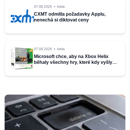
07.08.2026
•
Iveta
CXMT odmítla požadavky Applu,
nenechá si diktovat ceny
07.08.2026
•
Iveta
Microsoft chce, aby na Xbox Helix
běhaly všechny hry, které kdy vyšly
pro Xbox