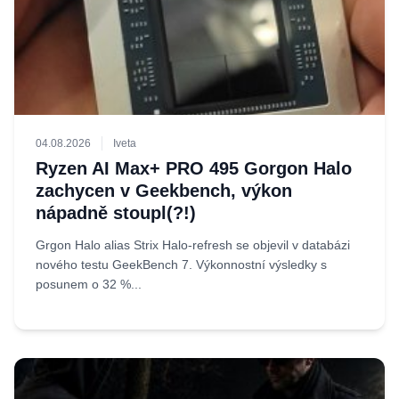
04.08.2026
Iveta
Ryzen AI Max+ PRO 495 Gorgon Halo
zachycen v Geekbench, výkon
nápadně stoupl(?!)
Grgon Halo alias Strix Halo-refresh se objevil v databázi
nového testu GeekBench 7. Výkonnostní výsledky s
posunem o 32 %...