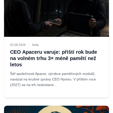
03.08.2026
Iveta
CEO Apaceru varuje: příští rok bude
na volném trhu 3× méně pamětí než
letos
Šéf společnosti Apacer, výrobce paměťových modulů,
navázal na krušné zprávy CEO Hynixu. V příštím roce
(2027) se na trh nedostane...