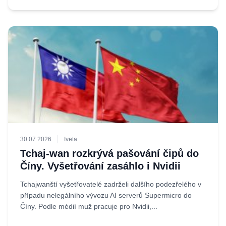
30.07.2026
Iveta
Tchaj-wan rozkrývá pašování čipů do
Číny. Vyšetřování zasáhlo i Nvidii
Tchajwanští vyšetřovatelé zadrželi dalšího podezřelého v
případu nelegálního vývozu AI serverů Supermicro do
Číny. Podle médií muž pracuje pro Nvidii,...