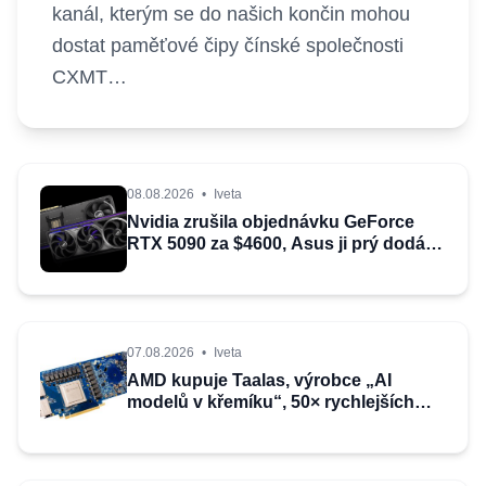
kanál, kterým se do našich končin mohou
dostat paměťové čipy čínské společnosti
CXMT…
08.08.2026
•
Iveta
Nvidia zrušila objednávku GeForce
RTX 5090 za $4600, Asus ji prý dodá
za $5200
07.08.2026
•
Iveta
AMD kupuje Taalas, výrobce „AI
modelů v křemíku“, 50× rychlejších
než Blackwell