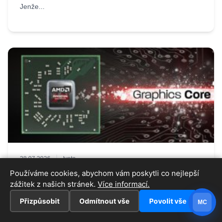
Jenže...
28.07.2026
Iveta
Architektura GCN po 15 letech končí,
Používáme cookies, abychom vám poskytli co nejlepší
zážitek z našich stránek.
CDNA 5 již vychází z RDNA
Více informací.
Přizpůsobit
Odmítnout vše
Povolit vše
Architektura, která navzdory přizabití ze strany Roryho
MC
Reada získala AMD konzole a umožnila společnosti přežít