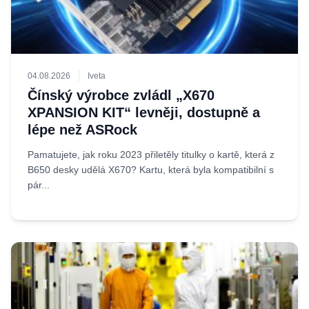
04.08.2026
Iveta
Čínský výrobce zvládl „X670
XPANSION KIT“ levněji, dostupně a
lépe než ASRock
Pamatujete, jak roku 2023 přiletěly titulky o kartě, která z
B650 desky udělá X670? Kartu, která byla kompatibilní s
pár...