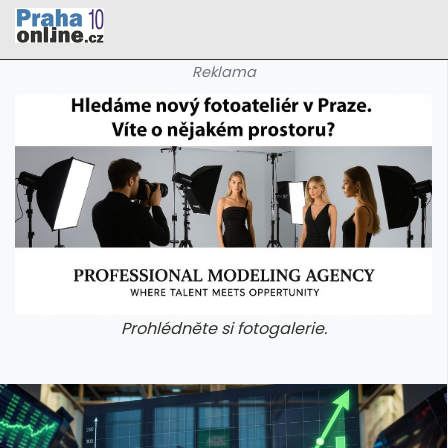
Reklama
Prohlédněte si fotogalerie.
galerie: cviky
galerie: cviky