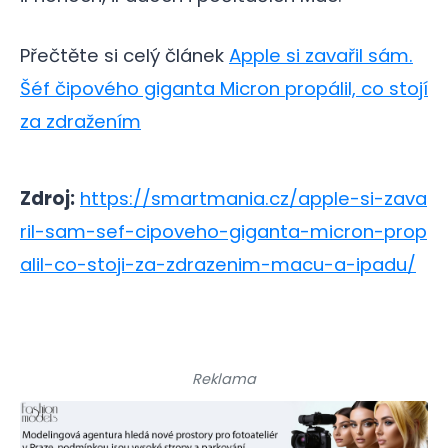
Přečtěte si celý článek
Apple si zavařil sám.
Šéf čipového giganta Micron propálil, co stojí
za zdražením
Zdroj:
https://smartmania.cz/apple-si-zava
ril-sam-sef-cipoveho-giganta-micron-prop
alil-co-stoji-za-zdrazenim-macu-a-ipadu/
Reklama