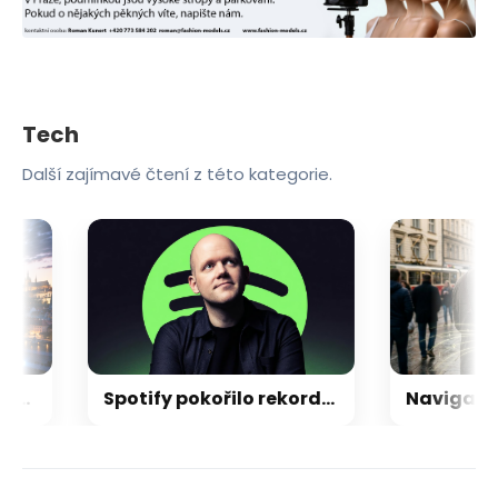
Tech
Další zajímavé čtení z této kategorie.
ní. Třetina ale netuší, jestli má doma dostupnou optiku
Spotify pokořilo rekordní milník v počtu platících posluchačů, konkurence může jen závidět