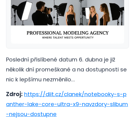
Poslední přislíbené datum 6. dubna je již
několik dní promeškané a na dostupnosti se
nic k lepšímu nezměnilo…
Zdroj:
https://diit.cz/clanek/notebooky-s-p
anther-lake-core-ultra-x9-navzdory-slibum
-nejsou-dostupne