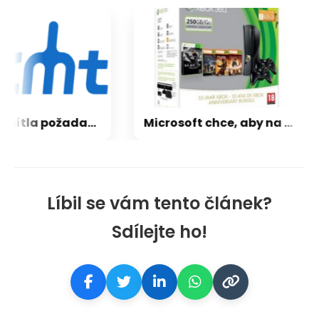
CXMT odmítla požadavky Applu, nenechá si diktovat ceny
Microsoft chce, aby na Xbox Helix běhaly všechny hry, které kdy vyšly pro Xbox
Líbil se vám tento článek?
Sdílejte ho!