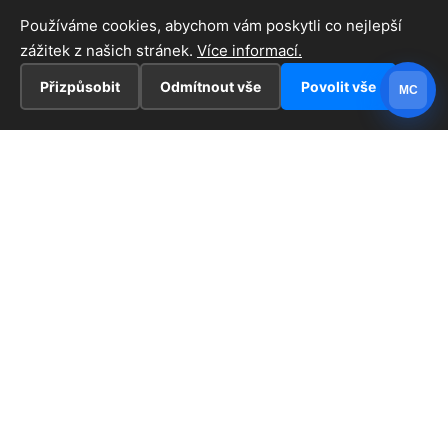
Používáme cookies, abychom vám poskytli co nejlepší
zážitek z našich stránek.
Více informací.
Přizpůsobit
Odmítnout vše
Povolit vše
MC
INFORMACE