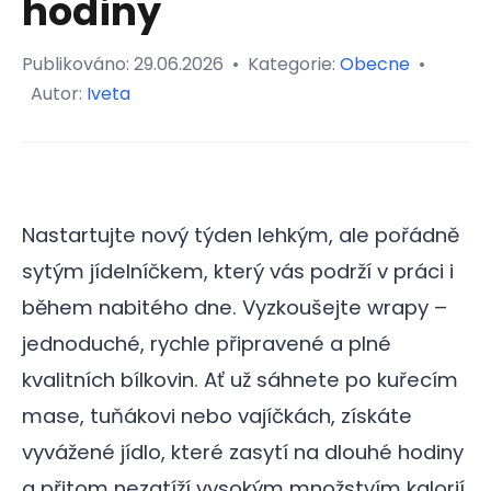
hodiny
Publikováno:
29.06.2026
•
Kategorie:
Obecne
•
Autor:
Iveta
Nastartujte nový týden lehkým, ale pořádně
sytým jídelníčkem, který vás podrží v práci i
během nabitého dne. Vyzkoušejte wrapy –
jednoduché, rychle připravené a plné
kvalitních bílkovin. Ať už sáhnete po kuřecím
mase, tuňákovi nebo vajíčkách, získáte
vyvážené jídlo, které zasytí na dlouhé hodiny
a přitom nezatíží vysokým množstvím kalorií.