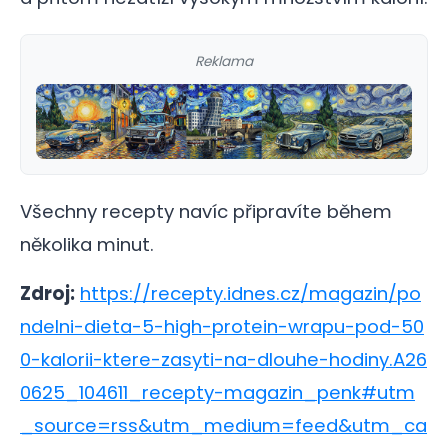
Reklama
Všechny recepty navíc připravíte během
několika minut.
Zdroj:
https://recepty.idnes.cz/magazin/po
ndelni-dieta-5-high-protein-wrapu-pod-50
0-kalorii-ktere-zasyti-na-dlouhe-hodiny.A26
0625_104611_recepty-magazin_penk#utm
_source=rss&utm_medium=feed&utm_ca