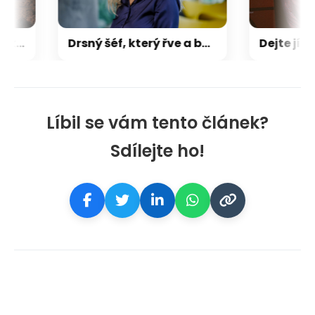
OBRAZEM: Pohádkové krajiny. Prohlédněte si všecky krásy vesmíru
Drsný šéf, který řve a bouchá pěstí? Na to už není nikdo zvědavý, říká headhunterka
Líbil se vám tento článek?
Sdílejte ho!