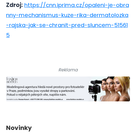
Zdroj:
https://cnn.iprima.cz/opaleni-je-obra
nny-mechanismus-kuze-rika-dermatolozka
-rajska-jak-se-chranit-pred-sluncem-51561
5
Reklama
Novinky