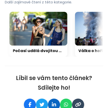
Další zajímavé čtení z této kategorie.
Počasí udělá dvojitou otočku, udeří i bouřky. RADAR ukazuje, kdy se vrátí tropy
Líbil se vám tento článek?
Sdílejte ho!