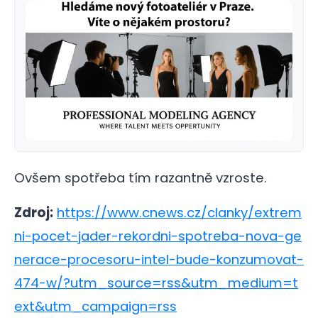
Ovšem spotřeba tím razantně vzroste.
Zdroj:
https://www.cnews.cz/clanky/extrem
ni-pocet-jader-rekordni-spotreba-nova-ge
nerace-procesoru-intel-bude-konzumovat-
474-w/?utm_source=rss&utm_medium=t
ext&utm_campaign=rss