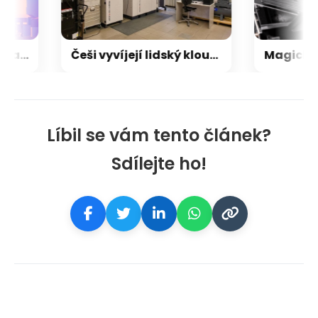
GTA VI se brzy objeví na Netflixu. Ne, nejedná se o vtip a ne tak, jak si myslíte
Češi vyvíjejí lidský kloub budoucnosti. 3D tiskárna za 29 milionů vyrobí implantát, který uvolní léky přímo v těle
Líbil se vám tento článek?
Sdílejte ho!