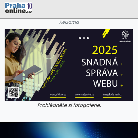
Reklama
Prohlédněte si fotogalerie.
galerie: cviky
galerie: cviky