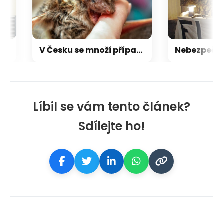
V Česku se množí případy pokousání netopýrem. Následky mohou být fatální, varují lékaři
Líbil se vám tento článek?
Sdílejte ho!