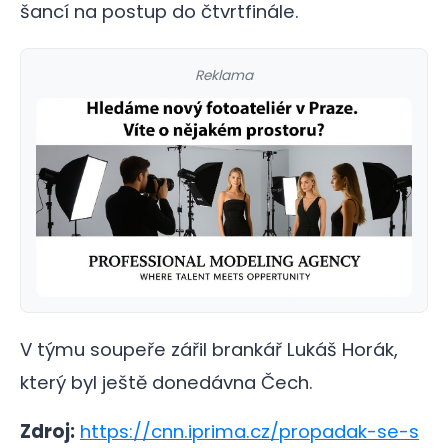
šancí na postup do čtvrtfinále.
Reklama
V týmu soupeře zářil brankář Lukáš Horák,
který byl ještě donedávna Čech.
Zdroj:
https://cnn.iprima.cz/propadak-se-s