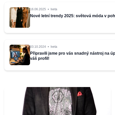
16.06.2025
•
Iveta
Nové letní trendy 2025: světová móda v po
03.10.2024
•
Iveta
Připravili jsme pro vás snadný nástroj na ú
váš profil!