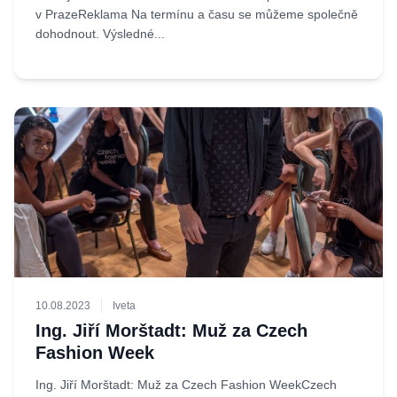
v PrazeReklama Na termínu a času se můžeme společně
dohodnout. Výsledné...
10.08.2023
Iveta
Ing. Jiří Morštadt: Muž za Czech
Fashion Week
Ing. Jiří Morštadt: Muž za Czech Fashion WeekCzech